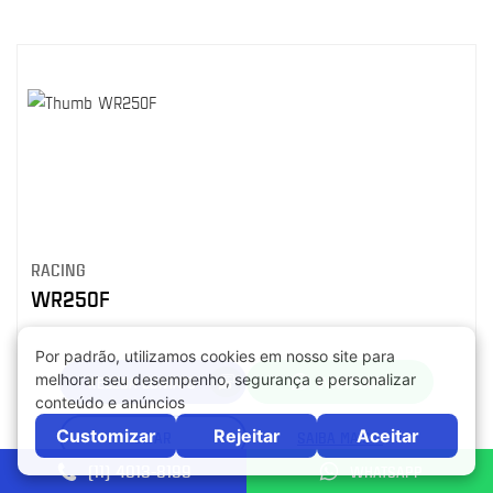
RACING
WR250F
RECEBA CONTATO
WHATSAPP
LIGAR
SAIBA MAIS +
(11) 4013-8199
WHATSAPP
Compartilhe: